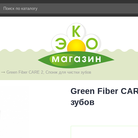
Green Fiber CARE 2, Спонж для чистки зубов
Green Fiber CA
зубов