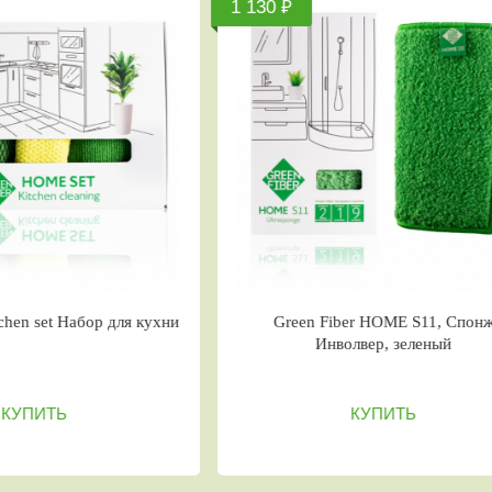
720 ₽
420 ₽
Green Fiber Care 15, Варежка-спонж
Green F
двусторонняя бежевая
мы
КУПИТЬ