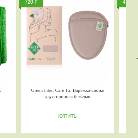
780 ₽
iber HOME S15, Губка для
Green Fiber HOME S14, Спон
тья посуды, зеленая
зеленый
КУПИТЬ
КУПИТЬ